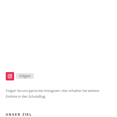
ANSCHRIFT
Albert-Schweitzer-Str. 4
58840 Plettenberg
SEKRETARIAT
Mo - Fr 07:30 - 13:00 Uhr
TELEFON & E-MAIL
+49 (0)2391 50987
realschule@plettenberg.de
Folgen
Folgen Sie uns gerne bei Instagram. Hier erhalten Sie weitere
Einlicke in den Schulalltag.
UNSER ZIEL