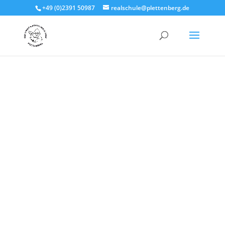
+49 (0)2391 50987
realschule@plettenberg.de
GESCHWISTER-
SCHOLL-
REALSCHULE
PLETTENBERG
Gestalte deine
Zukunft