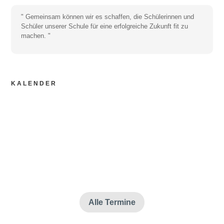
" Gemeinsam können wir es schaffen, die Schülerinnen und
Schüler unserer Schule für eine erfolgreiche Zukunft fit zu
machen. "
KALENDER
10. Aug. 2026
Sommerferien
11. Aug. 2026
Sommerferien
12. Aug. 2026
Sommerferien
Keine Veranstaltung gefunden!
Alle Termine